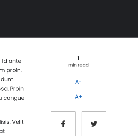
1
! Id ante
min read
m proin.
idunt.
A-
sa. Proin
A+
cu congue
is. Velit
at