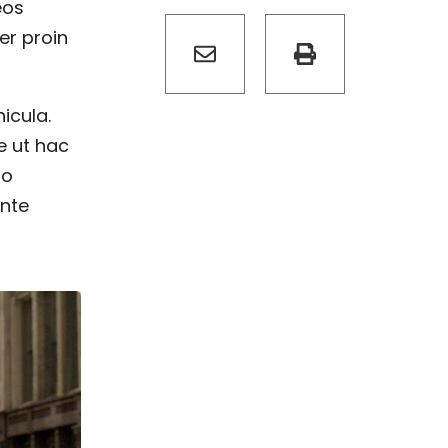
eos
er proin
hicula.
e ut hac
ro
ante