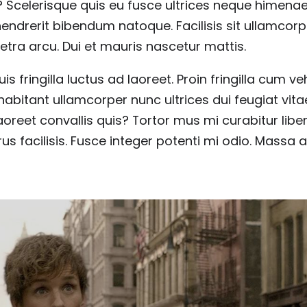
et? Scelerisque quis eu fusce ultrices neque himena
 hendrerit bibendum natoque. Facilisis sit ullamcorp
tra arcu. Dui et mauris nascetur mattis.
s fringilla luctus ad laoreet. Proin fringilla cum ve
habitant ullamcorper nunc ultrices dui feugiat vita
laoreet convallis quis? Tortor mus mi curabitur libe
s facilisis. Fusce integer potenti mi odio. Massa 